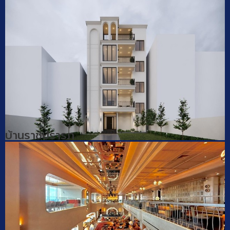
บ้านราชปรารภ